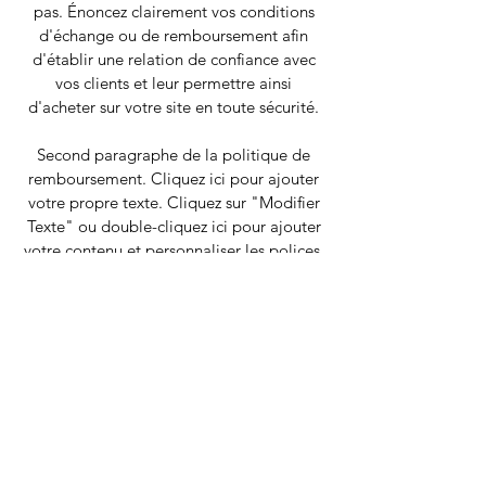
pas. Énoncez clairement vos conditions
d'échange ou de remboursement afin
d'établir une relation de confiance avec
vos clients et leur permettre ainsi
d'acheter sur votre site en toute sécurité.
Second paragraphe de la politique de
remboursement. Cliquez ici pour ajouter
votre propre texte. Cliquez sur "Modifier
Texte" ou double-cliquez ici pour ajouter
votre contenu et personnaliser les polices.
Déplacez-moi où vous le souhaitez sur
votre page. Insérez plus de texte ici.
Expliquez ici votre parcours et présentez
votre activité à vos visiteurs.
Recevez notre
Newsletter